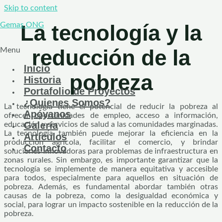
Skip to content
La tecnología y la
Gemas ONG
reducción de la
Menu
Inicio
pobreza
Historia
Portafolio de Proyectos
¿Quienes Somos?
La tecnología tiene el potencial de reducir la pobreza al
Apóyanos
ofrecer oportunidades de empleo, acceso a información,
Galería
educación y servicios de salud a las comunidades marginadas.
La tecnología también puede mejorar la eficiencia en la
Artículos
producción agrícola, facilitar el comercio, y brindar
Contacto
soluciones innovadoras para problemas de infraestructura en
zonas rurales. Sin embargo, es importante garantizar que la
tecnología se implemente de manera equitativa y accesible
para todos, especialmente para aquellos en situación de
pobreza. Además, es fundamental abordar también otras
causas de la pobreza, como la desigualdad económica y
social, para lograr un impacto sostenible en la reducción de la
pobreza.